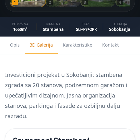
1
2
3
4
Kuće sa garažom
Pošaljite upit
Kuće sa potkrovljem
POVRŠINA
NAMENA
ETAŽE
LOKACIJA
1660m²
Stambena
Su+Pr+2Pk
Sokobanja
KVADRATURA
Pozovite
WhatsApp
Kuće do 100m²
Opis
3D Galerija
Karakteristike
Kontakt
Kuće do 120m²
Kuće do 150m²
Investicioni projekat u Sokobanji: stambena
ZA INVESTITORE
zgrada sa 20 stanova, podzemnom garažom i
Stambene zgrade
upečatljivim dizajnom. Jasna organizacija
Poslovni objekti
stanova, parkinga i fasade za ozbiljnu dalju
razradu.