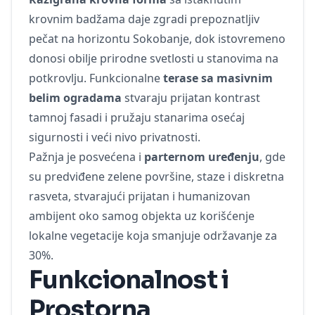
krovnim badžama daje zgradi prepoznatljiv
pečat na horizontu Sokobanje, dok istovremeno
donosi obilje prirodne svetlosti u stanovima na
potkrovlju. Funkcionalne
terase sa masivnim
belim ogradama
stvaraju prijatan kontrast
tamnoj fasadi i pružaju stanarima osećaj
sigurnosti i veći nivo privatnosti.
Pažnja je posvećena i
parternom uređenju
, gde
su predviđene zelene površine, staze i diskretna
rasveta, stvarajući prijatan i humanizovan
ambijent oko samog objekta uz korišćenje
lokalne vegetacije koja smanjuje održavanje za
30%.
Funkcionalnost i
Prostorna