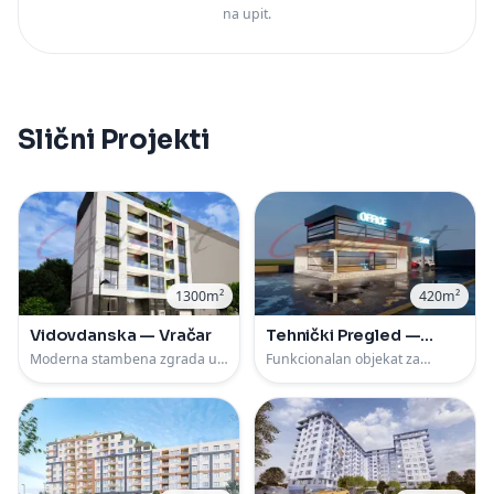
na upit.
Slični Projekti
1300m²
420m²
Vidovdanska — Vračar
Tehnički Pregled —
Paraćin
Moderna stambena zgrada u
Funkcionalan objekat za
ulici Vidovdanska u Beog
tehnički pregled vozila od