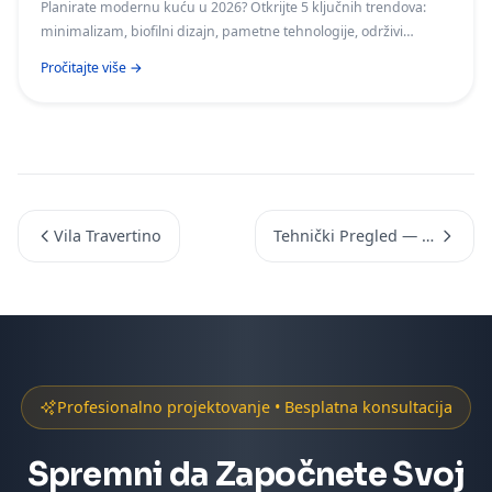
Planirate modernu kuću u 2026? Otkrijte 5 ključnih trendova:
minimalizam, biofilni dizajn, pametne tehnologije, održivi
materijali i energetska efikasnost. Saveti i primeri.
Pročitajte više →
Vila Travertino
Tehnički Pregled — Paraćin
Profesionalno projektovanje • Besplatna konsultacija
Spremni da Započnete Svoj