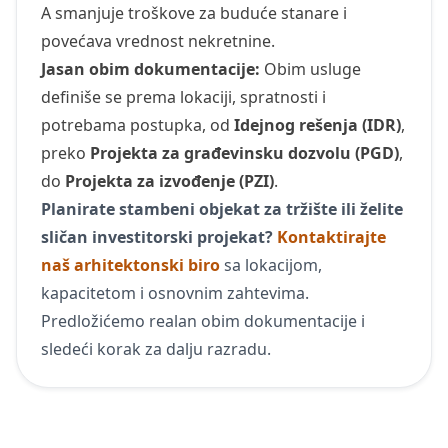
A smanjuje troškove za buduće stanare i
povećava vrednost nekretnine.
Jasan obim dokumentacije:
Obim usluge
definiše se prema lokaciji, spratnosti i
potrebama postupka, od
Idejnog rešenja (IDR)
,
preko
Projekta za građevinsku dozvolu (PGD)
,
do
Projekta za izvođenje (PZI)
.
Planirate stambeni objekat za tržište ili želite
sličan investitorski projekat?
Kontaktirajte
naš arhitektonski biro
sa lokacijom,
kapacitetom i osnovnim zahtevima.
Predložićemo realan obim dokumentacije i
sledeći korak za dalju razradu.