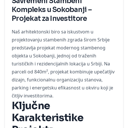
Savremeni Stambeni
Kompleks u Sokobanji –
Projekat za Investitore
Naš arhitektonski biro sa iskustvom u
projektovanju stambenih zgrada širom Srbije
predstavlja projekat modernog stambenog
objekta u Sokobanji, jednoj od traženih
turističkih i rezidencijalnih lokacija u Srbiji. Na
parceli od 840m², projekat kombinuje upečatljiv
dizajn, funkcionalnu organizaciju stanova,
parking i energetsku efikasnost u okviru koji je
čitljiv investitorima.
Ključne
Karakteristike