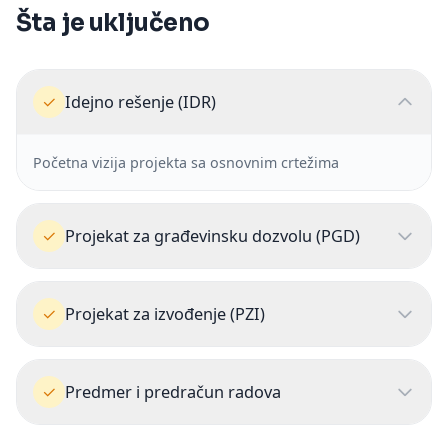
Šta je uključeno
✓
Idejno rešenje (IDR)
Početna vizija projekta sa osnovnim crtežima
✓
Projekat za građevinsku dozvolu (PGD)
✓
Projekat za izvođenje (PZI)
✓
Predmer i predračun radova