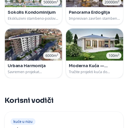
50000m²
20000m²
Sokolis Kondominijum
Panorama Erdoglija
Ekskluzivni stambeno-poslovni
Impresivan završen stambeni
kompleks "Sokolis" u
kompleks u Kragujevcu
6000m²
100m²
Urbana Harmonija
Moderna Kuća —
Kaluđerica
Savremen projekat
Tražite projekti kuća do
višeporodične stambene
100m2? Pogledajte plan mo
zgrade od
Korisni vodiči
kuće u nizu