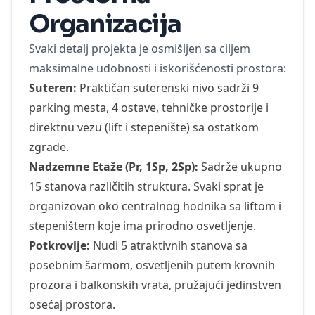
Organizacija
Svaki detalj projekta je osmišljen sa ciljem
maksimalne udobnosti i iskorišćenosti prostora:
Suteren:
Praktičan suterenski nivo sadrži 9
parking mesta, 4 ostave, tehničke prostorije i
direktnu vezu (lift i stepenište) sa ostatkom
zgrade.
Nadzemne Etaže (Pr, 1Sp, 2Sp):
Sadrže ukupno
15 stanova različitih struktura. Svaki sprat je
organizovan oko centralnog hodnika sa liftom i
stepeništem koje ima prirodno osvetljenje.
Potkrovlje:
Nudi 5 atraktivnih stanova sa
posebnim šarmom, osvetljenih putem krovnih
prozora i balkonskih vrata, pružajući jedinstven
osećaj prostora.