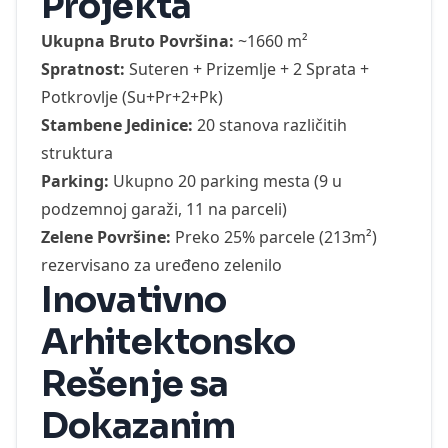
Projekta
Ukupna Bruto Površina:
~1660 m²
Spratnost:
Suteren + Prizemlje + 2 Sprata +
Potkrovlje (Su+Pr+2+Pk)
Stambene Jedinice:
20 stanova različitih
struktura
Parking:
Ukupno 20 parking mesta (9 u
podzemnoj garaži, 11 na parceli)
Zelene Površine:
Preko 25% parcele (213m²)
rezervisano za uređeno zelenilo
Inovativno
Arhitektonsko
Rešenje sa
Dokazanim