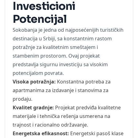
Investicioni
Potencijal
Sokobanja je jedna od najposećenijih turističkih
destinacija u Srbiji, sa konstantnim rastom
potražnje za kvalitetnim smeštajem i
stambenim prostorom. Ovaj projekat
predstavlja sigurnu investiciju sa visokim
potencijalom povrata.
Visoka potražnja:
Konstantna potreba za
apartmanima za izdavanje i stanovima za
prodaju.
Kvalitet gradnje:
Projekat predviđa kvalitetne
materijale i tehnička rešenja usmerena na
trajnost i racionalno održavanje.
Energetska efikasnost:
Energetski pasoš klase