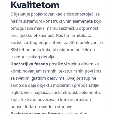
Kvalitetom
Objekat je projektovan kao slobodnostojeći sa
našim sistemom konstruktivnih elemenata koji
omogućava maksimalnu seizmičku otpornost i
energetsku efikasnost. Naš tim arhitekata
koristi cutting-edge softver za 3D modelovanje i
BIM tehnologiju kako bi osigurao perfektnu
izvedbu svakog detalja.
Upečatljiva fasada
postiže vizuelnu dinamiku
kombinovanjem tamnih, teksturiranih površina
sa svetlim, glatkim delovima. Ovaj pristup ne
samo da daje objektu moderan i prepoznatljiv
izgled, već i naglašava arhitektonske elemente,
koji efektivno povećavaju korisni prostor i
unose dodatno svetlo u stanove.
Razigrana krovna forma
sa istaknutim