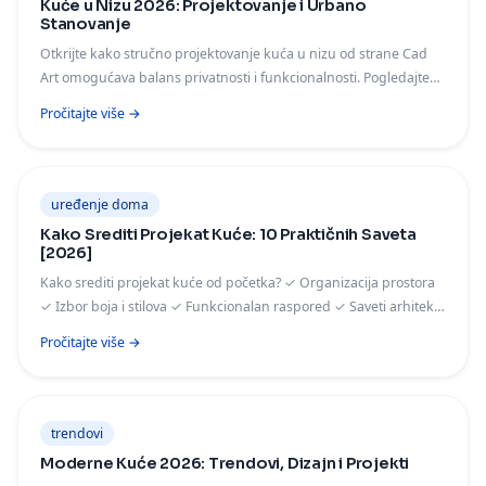
Kuće u Nizu 2026: Projektovanje i Urbano
Stanovanje
Otkrijte kako stručno projektovanje kuća u nizu od strane Cad
Art omogućava balans privatnosti i funkcionalnosti. Pogledajte
naše projekte kuća i cene.
Pročitajte više →
uređenje doma
Kako Srediti Projekat Kuće: 10 Praktičnih Saveta
[2026]
Kako srediti projekat kuće od početka? ✓ Organizacija prostora
✓ Izbor boja i stilova ✓ Funkcionalan raspored ✓ Saveti arhitekte
sa 33+ godina iskustva. Besplatan vodič!
Pročitajte više →
trendovi
Moderne Kuće 2026: Trendovi, Dizajn i Projekti