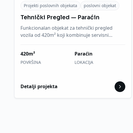
Projekti poslovnih objekata
poslovni objekat
Tehnički Pregled — Paraćin
Funkcionalan objekat za tehnički pregled
vozila od 420m² koji kombinuje servisni
prostor sa elegantnim poslovnim...
420m²
Paraćin
POVRŠINA
LOKACIJA
Detalji projekta