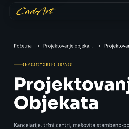
Početak glavnog sadržaja
Početna
Projektovanje objeka...
Projektovan
INVESTITORSKI SERVIS
Projektovan
Objekata
Kancelarije, tržni centri, mešovita stambeno-p