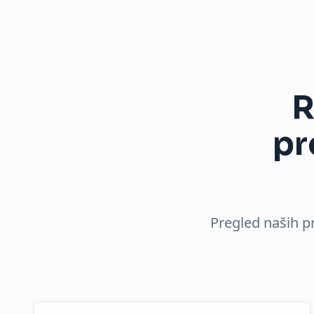
R
pr
Pregled naših p