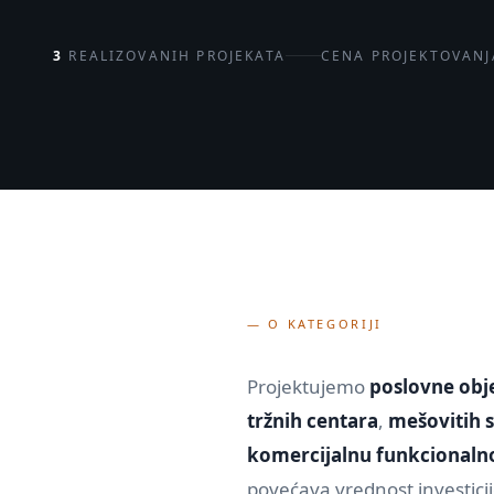
3
REALIZOVANIH PROJEKATA
CENA PROJEKTOVANJ
— O KATEGORIJI
Projektujemo
poslovne obj
tržnih centara
,
mešovitih 
komercijalnu funkcionaln
povećava vrednost investici