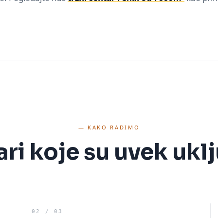
— KAKO RADIMO
vari koje su uvek ukl
0
2
/ 0
3