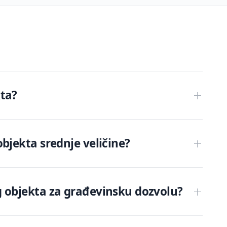
kta?
bjekta srednje veličine?
g objekta za građevinsku dozvolu?