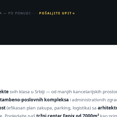
A — PO PONUDI
POŠALJITE UPIT
→
ekte
svih klasa u Srbiji — od manjih kancelarijskih prostor
stambeno-poslovnih kompleksa
i administrativnih zgra
ost
(efikasan plan zakupa, parking, logistika) sa
arhitekt
je. Pogledajte naš
tržni centar Fenix od 7000m²
kao prim