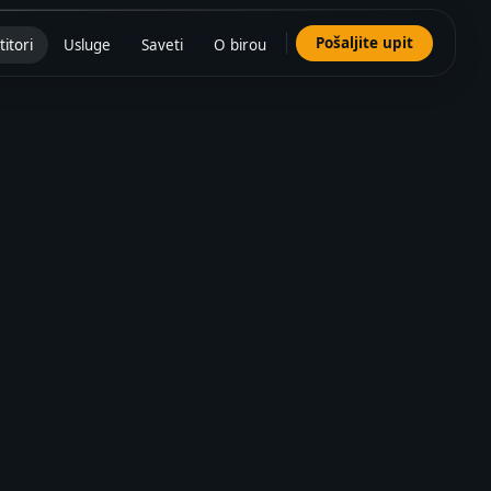
Pošaljite upit
titori
Usluge
Saveti
O birou