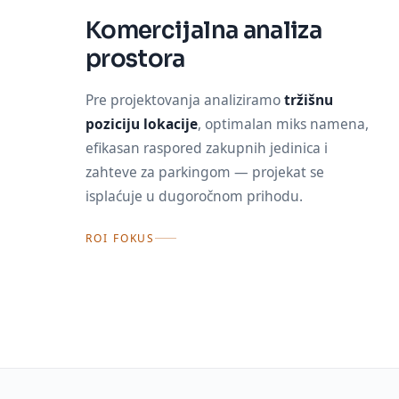
Komercijalna analiza
prostora
Pre projektovanja analiziramo
tržišnu
poziciju lokacije
, optimalan miks namena,
efikasan raspored zakupnih jedinica i
zahteve za parkingom — projekat se
isplaćuje u dugoročnom prihodu.
ROI FOKUS