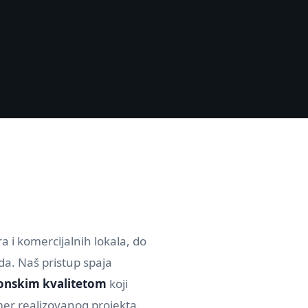
a i komercijalnih lokala, do
da. Naš pristup spaja
onskim kvalitetom
koji
er realizovanog projekta.