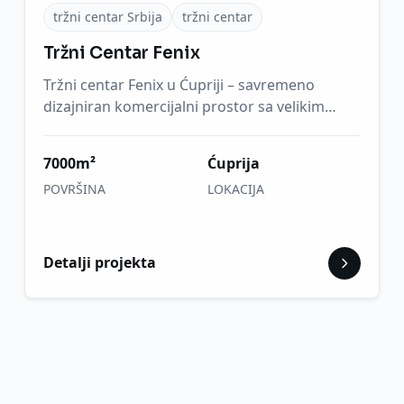
tržni centar Srbija
tržni centar
Tržni Centar Fenix
Tržni centar Fenix u Ćupriji – savremeno
dizajniran komercijalni prostor sa velikim
parkingom, dečijim igralište...
7000m²
Ćuprija
POVRŠINA
LOKACIJA
Detalji projekta