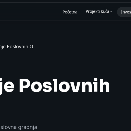
Projekti kuća
Početna
Inves
je Poslovnih O...
je Poslovnih
oslovna gradnja