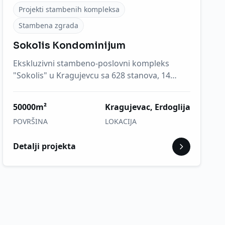
Projekti stambenih kompleksa
Stambena zgrada
Sokolis Kondominijum
Ekskluzivni stambeno-poslovni kompleks
"Sokolis" u Kragujevcu sa 628 stanova, 14
poslovnih prostora, 12 lamela i...
50000m²
Kragujevac, Erdoglija
POVRŠINA
LOKACIJA
Detalji projekta