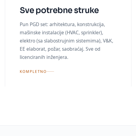
Sve potrebne struke
Pun PGD set: arhitektura, konstrukcija,
mašinske instalacije (HVAC, sprinkler),
elektro (sa slabostrujnim sistemima), V&K,
EE elaborat, požar, saobraćaj. Sve od
licenciranih inženjera.
KOMPLETNO