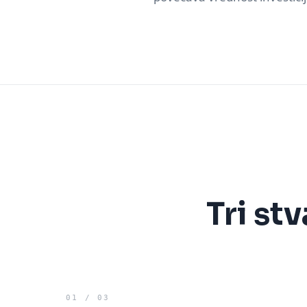
Tri st
0
1
/ 0
3